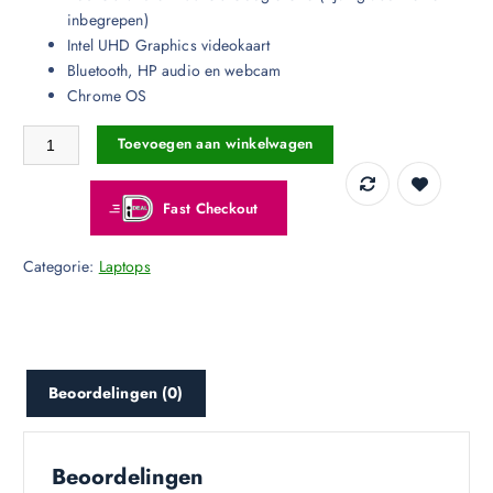
inbegrepen)
Intel UHD Graphics videokaart
Bluetooth, HP audio en webcam
Chrome OS
HP Chromebook Plus 14a-nf0085nd aantal
Toevoegen aan winkelwagen
Fast Checkout
Categorie:
Laptops
Beoordelingen (0)
Beoordelingen