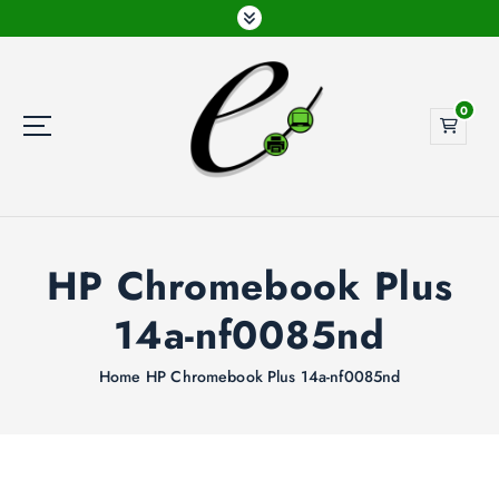
G
a
n
a
0
a
r
d
e
i
n
h
HP Chromebook Plus
o
14a-nf0085nd
u
d
Home
HP Chromebook Plus 14a-nf0085nd