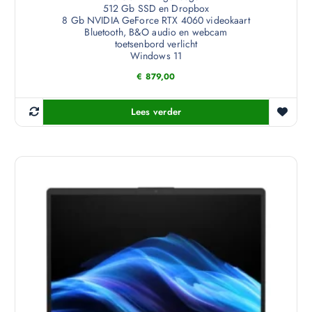
512 Gb SSD en Dropbox
8 Gb NVIDIA GeForce RTX 4060 videokaart
Bluetooth, B&O audio en webcam
toetsenbord verlicht
Windows 11
€
879,00
Lees verder