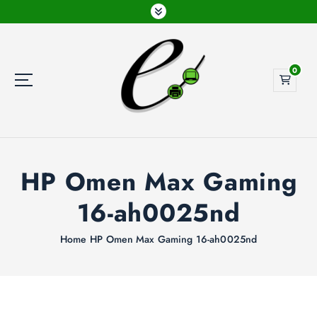
G
a
n
a
0
a
r
d
e
i
n
h
HP Omen Max Gaming
o
16-ah0025nd
u
d
Home
HP Omen Max Gaming 16-ah0025nd