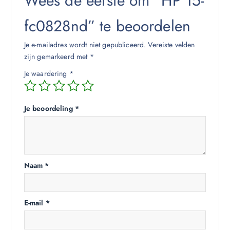
Wees de eerste om “HP 15-
fc0828nd” te beoordelen
Je e-mailadres wordt niet gepubliceerd.
Vereiste velden
zijn gemarkeerd met
*
Je waardering
*
Je beoordeling
*
Naam
*
E-mail
*